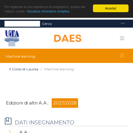
Per migliorare la tua esperienza di navigazione, questo sito
Accetta!
utilizza i cookie.
Visualizza informativa completa
Cerca
Machine learning
Il Corso di Laurea
Machine learning
Edizioni di altri A.A.:
2027/2028
DATI INSEGNAMENTO
A.A.: