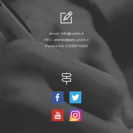
email:
info@unich.it
PEC:
ateneo@pec.unich.it
Partita IVA 01335970693