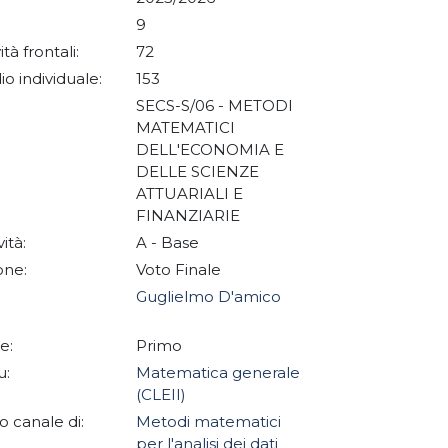
9
ità frontali:
72
io individuale:
153
SECS-S/06 - METODI
MATEMATICI
DELL'ECONOMIA E
DELLE SCIENZE
ATTUARIALI E
FINANZIARIE
vità:
A - Base
one:
Voto Finale
Guglielmo D'amico
e:
Primo
u:
Matematica generale
(CLEII)
 canale di:
Metodi matematici
per l'analisi dei dati