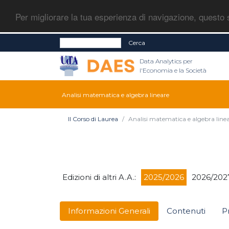
Per migliorare la tua esperienza di navigazione, questo s
Cerca
Data Analytics per
l'Economia e la Società
Analisi matematica e algebra lineare
Il Corso di Laurea
Analisi matematica e algebra line
Edizioni di altri A.A.:
2025/2026
2026/202
Informazioni Generali
Contenuti
P