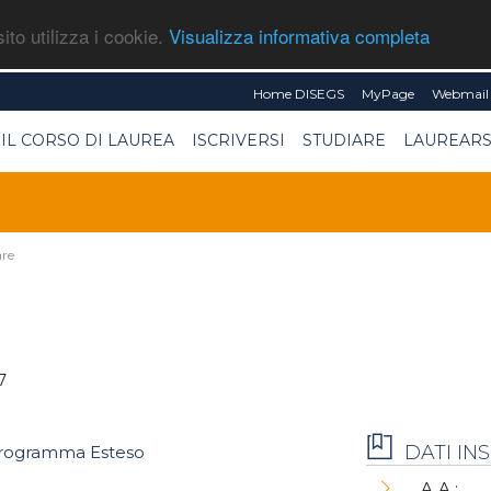
ito utilizza i cookie.
Visualizza informativa completa
Home DISEGS
MyPage
Webmail 
IL CORSO DI LAUREA
ISCRIVERSI
STUDIARE
LAUREARS
are
7
DATI I
rogramma Esteso
A.A.: