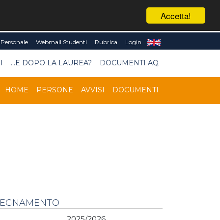
Accetta!
Personale
Webmail Studenti
Rubrica
Login
I
...E DOPO LA LAUREA?
DOCUMENTI AQ
HOME
PERSONE
AVVISI
DOCUMENTI
NSEGNAMENTO
2025/2026