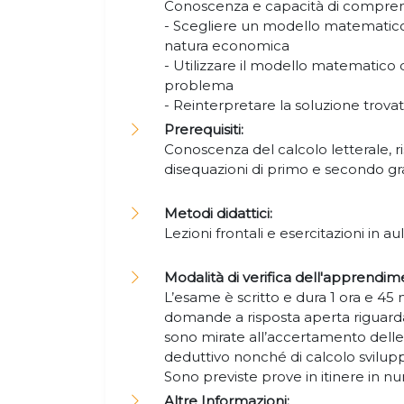
Conoscenza e capacità di compren
- Scegliere un modello matematico
natura economica
- Utilizzare il modello matematico di
problema
- Reinterpretare la soluzione trova
Prerequisiti:
Conoscenza del calcolo letterale, r
disequazioni di primo e secondo g
Metodi didattici:
Lezioni frontali e esercitazioni in aul
Modalità di verifica dell'apprendim
L’esame è scritto e dura 1 ora e 45 m
domande a risposta aperta riguardant
sono mirate all’accertamento delle
deduttivo nonché di calcolo svilup
Sono previste prove in itinere in n
Altre Informazioni: