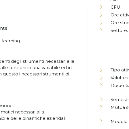
CFU:
Ore attiv
Ore stud
ente
Settore:
e-learning
denti degli strumenti necessari alla
le funzioni in una variabile ed in
Tipo atti
in questo i necessari strumenti di
Valutazi
Docenti:
Semestr
nsione
Mutua s
matici necessari alla
i e delle dinamiche aziendali
Modulo o