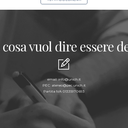
 cosa vuol dire essere de
email:
info@unich.it
PEC:
ateneo@pec.unich.it
Partita IVA 01335970693